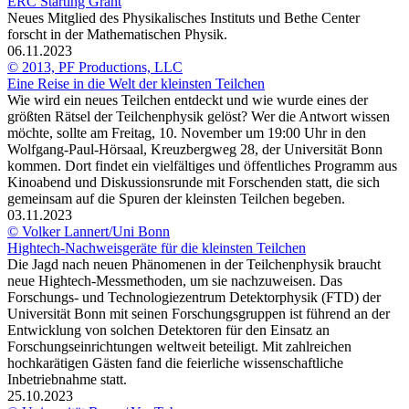
ERC Starting Grant
Neues Mitglied des Physikalisches Instituts und Bethe Center
forscht in der Mathematischen Physik.
06.11.2023
© 2013, PF Productions, LLC
Eine Reise in die Welt der kleinsten Teilchen
Wie wird ein neues Teilchen entdeckt und wie wurde eines der
größten Rätsel der Teilchenphysik gelöst? Wer die Antwort wissen
möchte, sollte am Freitag, 10. November um 19:00 Uhr in den
Wolfgang-Paul-Hörsaal, Kreuzbergweg 28, der Universität Bonn
kommen. Dort findet ein vielfältiges und öffentliches Programm aus
Kinoabend und Diskussionsrunde mit Forschenden statt, die sich
gemeinsam auf die Spuren der kleinsten Teilchen begeben.
03.11.2023
© Volker Lannert/Uni Bonn
Hightech-Nachweisgeräte für die kleinsten Teilchen
Die Jagd nach neuen Phänomenen in der Teilchenphysik braucht
neue Hightech-Messmethoden, um sie nachzuweisen. Das
Forschungs- und Technologiezentrum Detektorphysik (FTD) der
Universität Bonn mit seinen Forschungsgruppen ist führend an der
Entwicklung von solchen Detektoren für den Einsatz an
Forschungseinrichtungen weltweit beteiligt. Mit zahlreichen
hochkarätigen Gästen fand die feierliche wissenschaftliche
Inbetriebnahme statt.
25.10.2023