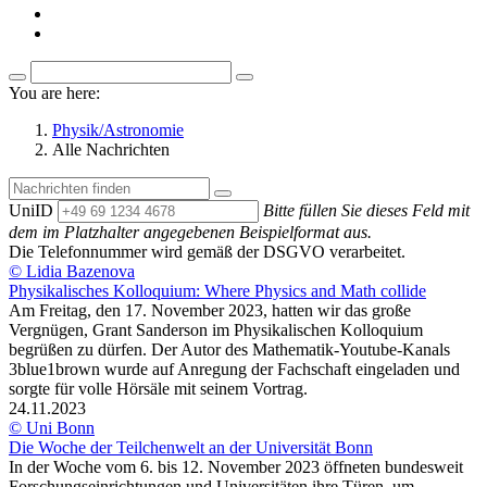
You are here:
Physik/Astronomie
Alle Nachrichten
UniID
Bitte füllen Sie dieses Feld mit
dem im Platzhalter angegebenen Beispielformat aus.
Die Telefonnummer wird gemäß der DSGVO verarbeitet.
© Lidia Bazenova
Physikalisches Kolloquium: Where Physics and Math collide
Am Freitag, den 17. November 2023, hatten wir das große
Vergnügen, Grant Sanderson im Physikalischen Kolloquium
begrüßen zu dürfen. Der Autor des Mathematik-Youtube-Kanals
3blue1brown wurde auf Anregung der Fachschaft eingeladen und
sorgte für volle Hörsäle mit seinem Vortrag.
24.11.2023
© Uni Bonn
Die Woche der Teilchenwelt an der Universität Bonn
In der Woche vom 6. bis 12. November 2023 öffneten bundesweit
Forschungseinrichtungen und Universitäten ihre Türen, um