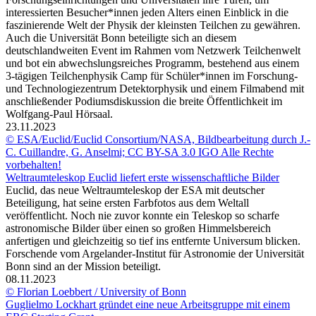
interessierten Besucher*innen jeden Alters einen Einblick in die
faszinierende Welt der Physik der kleinsten Teilchen zu gewähren.
Auch die Universität Bonn beteiligte sich an diesem
deutschlandweiten Event im Rahmen vom Netzwerk Teilchenwelt
und bot ein abwechslungsreiches Programm, bestehend aus einem
3-tägigen Teilchenphysik Camp für Schüler*innen im Forschung-
und Technologiezentrum Detektorphysik und einem Filmabend mit
anschließender Podiumsdiskussion die breite Öffentlichkeit im
Wolfgang-Paul Hörsaal.
23.11.2023
© ESA/Euclid/Euclid Consortium/NASA, Bildbearbeitung durch J.-
C. Cuillandre, G. Anselmi; CC BY-SA 3.0 IGO Alle Rechte
vorbehalten!
Weltraumteleskop Euclid liefert erste wissenschaftliche Bilder
Euclid, das neue Weltraumteleskop der ESA mit deutscher
Beteiligung, hat seine ersten Farbfotos aus dem Weltall
veröffentlicht. Noch nie zuvor konnte ein Teleskop so scharfe
astronomische Bilder über einen so großen Himmelsbereich
anfertigen und gleichzeitig so tief ins entfernte Universum blicken.
Forschende vom Argelander-Institut für Astronomie der Universität
Bonn sind an der Mission beteiligt.
08.11.2023
© Florian Loebbert / University of Bonn
Guglielmo Lockhart gründet eine neue Arbeitsgruppe mit einem