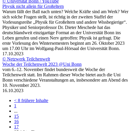
© Universität Bonn / YouTube
Physik nicht allein für Großeltern
Warum fällt der Ball nach unten? Welche Kräfte sind am Werk? Wer
sich solche Fragen stellt, ist richtig in der zweiten Staffel der
Vorlesungsreihe „Physik für Großeltern und andere Wissbegierige“.
Physiker und Seniorprofessor Dr. Dieter Meschede hat das
deutschlandweit einzigartige Format an der Universität Bonn ins
Leben gerufen und einen Nerv getroffen: Physik ist gefragt. Die
erste Vorlesung des Wintersemesters beginnt am 26. Oktober 2023
um 17.00 Uhr im Wolfgang-Paul-Hörsaal der Universität Bonn.
17.10.2023
© Netzwerk Teilchenwelt
Woche der Teilchenwelt 2023 @Uni Bonn
vom 6.-12. November findet bundesweit die Woche der
Teilchenwelt statt. Im Rahmen dieser Woche bietet auch die Uni
Bonn verschiedene Veranstaltungen an, insbesondere am Abend des
10. November 2023.
16.10.2023
<
8 frühere Inhalte
1
...
15
16
17