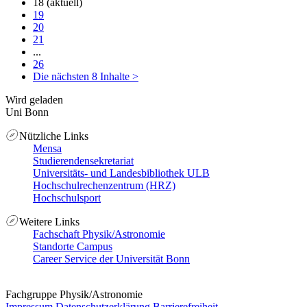
18
(aktuell)
19
20
21
...
26
Die nächsten 8 Inhalte
>
Wird geladen
Uni Bonn
Nützliche Links
Mensa
Studierendensekretariat
Universitäts- und Landesbibliothek ULB
Hochschulrechenzentrum (HRZ)
Hochschulsport
Weitere Links
Fachschaft Physik/Astronomie
Standorte Campus
Career Service der Universität Bonn
Fachgruppe Physik/Astronomie
Impressum
Datenschutzerklärung
Barrierefreiheit