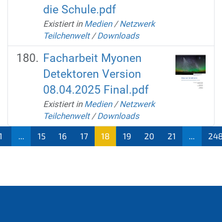
die Schule.pdf
Existiert in
Medien
/
Netzwerk
Teilchenwelt
/
Downloads
Facharbeit Myonen
Detektoren Version
08.04.2025 Final.pdf
Existiert in
Medien
/
Netzwerk
Teilchenwelt
/
Downloads
1
...
15
16
17
18
19
20
21
...
24
(aktu
ell)