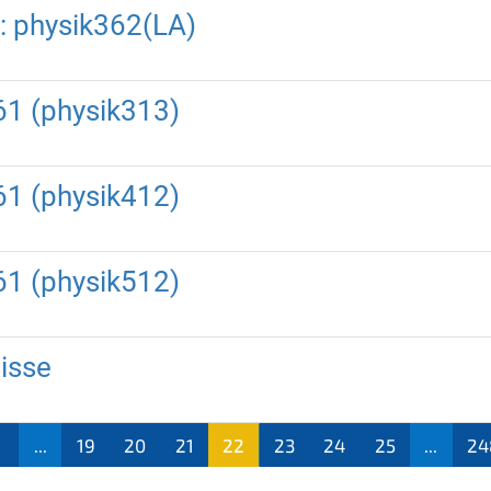
: physik362(LA)
61 (physik313)
61 (physik412)
61 (physik512)
isse
...
19
20
21
22
23
24
25
...
24
(aktu