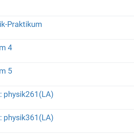
nik-Praktikum
um 4
um 5
: physik261(LA)
: physik361(LA)