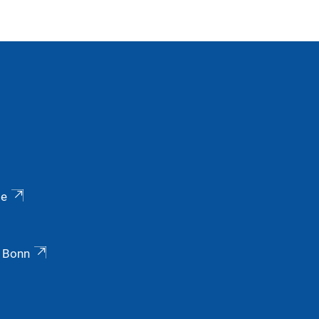
ie
t Bonn