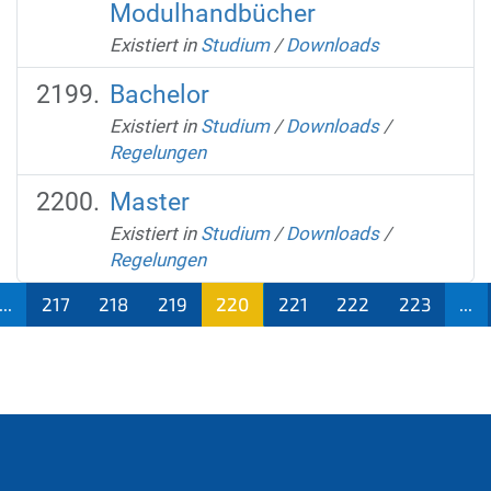
Modulhandbücher
Existiert in
Studium
/
Downloads
Bachelor
Existiert in
Studium
/
Downloads
/
Regelungen
Master
Existiert in
Studium
/
Downloads
/
Regelungen
...
217
218
219
220
221
222
223
...
(aktu
ell)