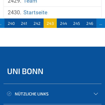
Team
Startseite
..
240
241
242
243
244
245
246
...
(aktu
ell)
UNI BONN
NÜTZLICHE LINKS