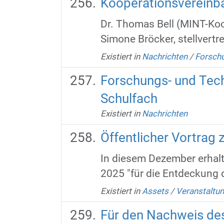
Kooperationsvereinbar
Dr. Thomas Bell (MINT-Koor
Simone Bröcker, stellvertr
Existiert in
Nachrichten
/
Forschu
Forschungs- und Tech
Schulfach
Existiert in
Nachrichten
Öffentlicher Vortrag
In diesem Dezember erhalt
2025 "für die Entdeckung 
Existiert in
Assets
/
Veranstaltu
Für den Nachweis de