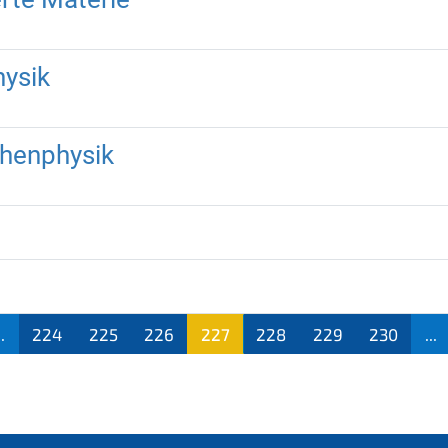
ysik
chenphysik
..
224
225
226
227
228
229
230
...
(aktu
ell)