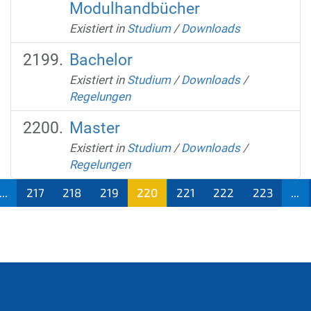
Modulhandbücher
Existiert in
Studium
/
Downloads
Bachelor
Existiert in
Studium
/
Downloads
/
Regelungen
Master
Existiert in
Studium
/
Downloads
/
Regelungen
...
217
218
219
220
221
222
223
...
(aktu
ell)