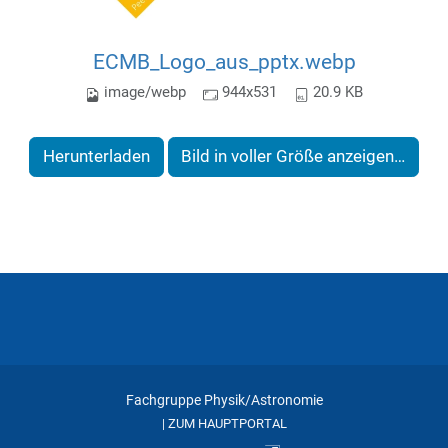
ECMB_Logo_aus_pptx.webp
image/webp
944x531
20.9 KB
Herunterladen
Bild in voller Größe anzeigen…
Fachgruppe Physik/Astronomie
ZUM HAUPTPORTAL
|