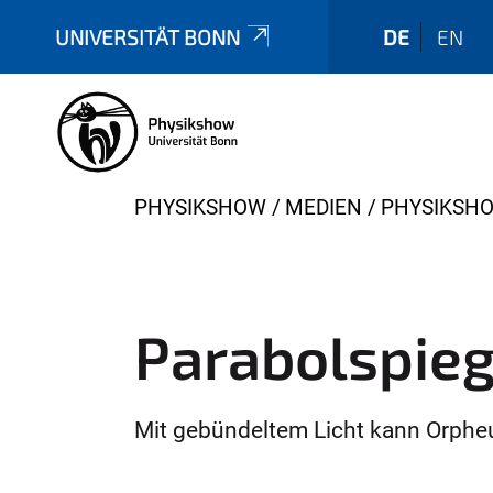
UNIVERSITÄT BONN
DE
EN
Y
PHYSIKSHOW
MEDIEN
PHYSIKSH
o
u
a
r
Parabolspieg
e
h
e
Mit gebündeltem Licht kann Orpheu
r
e