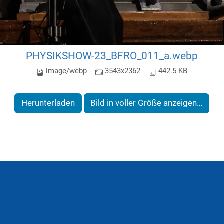
PHYSIKSHOW-23_BFRO_011_a.webp
image/webp
3543x2362
442.5 KB
Herunterladen
Bild in voller Größe anzeigen…