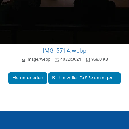
IMG_5714.webp
image/webp
4032x3024
958.0 KB
Herunterladen
Bild in voller Größe anzeigen…