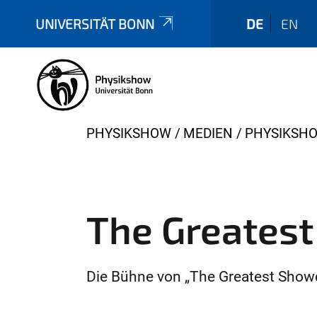
UNIVERSITÄT BONN
DE
EN
Y
PHYSIKSHOW
MEDIEN
PHYSIKSH
o
u
a
r
The Greates
e
h
e
Die Bühne von „The Greatest Show
r
e