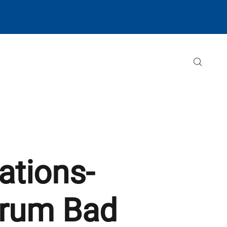
tions-
trum Bad