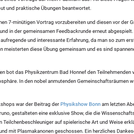
ut und praktische Übungen beantwortet.
nen 7-minütigen Vortrag vorzubereiten und diesen vor der Gr
nd in der gemeinsamen Feedbackrunde erneut abgespielt. Si
e aufregende und interessante Erfahrung, da man so zum ers
en meisterten diese Übung gemeinsam und es sind spannend
en bot das Physikzentrum Bad Honnef den Teilnehmenden v
osphäre. In den nobel anmutenden Gemeinschaftsräumen wu
kshops war der Beitrag der
Physikshow Bonn
am letzten Abe
Bruno, gestalteten eine exklusive Show, die die Wissenscha
 Teilchenbeschleuniger auf spielerische Art und Weise erklär
t und mit Plasmakanonen geschossen. Ein herzliches Dankesc