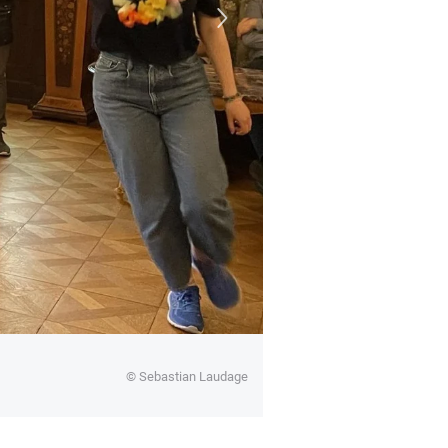
Teilnehmende präsentier
© Sebastian Laudage