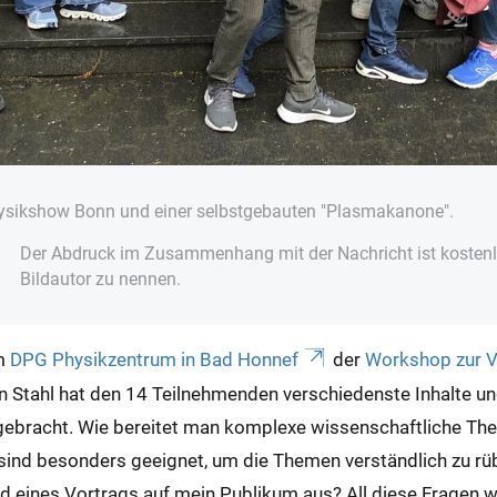
sikshow Bonn und einer selbstgebauten "Plasmakanone".
Der Abdruck im Zusammenhang mit der Nachricht ist kostenlo
Bildautor zu nennen.
am
DPG Physikzentrum in Bad Honnef
der
Workshop zur Ve
yn Stahl hat den 14 Teilnehmenden verschiedenste Inhalte 
bracht. Wie bereitet man komplexe wissenschaftliche Th
ind besonders geeignet, um die Themen verständlich zu rü
eines Vortrags auf mein Publikum aus? All diese Fragen w