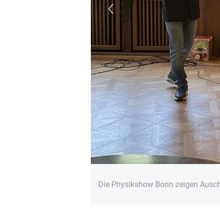
s
Die Physikshow Bonn zeigen Ausch
© Sebastian Laudage