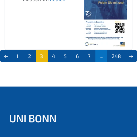
1
2
3
4
5
6
7
...
248
(aktu
ell)
UNI BONN