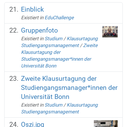
Einblick
Existiert in
EduChallenge
Gruppenfoto
Existiert in
Studium
/
Klausurtagung
Studiengangsmanagement
/
Zweite
Klausurtagung der
Studiengangsmanager*innen der
Universität Bonn
Zweite Klausurtagung der
Studiengangsmanager*innen der
Universität Bonn
Existiert in
Studium
/
Klausurtagung
Studiengangsmanagement
Oszi.jpg