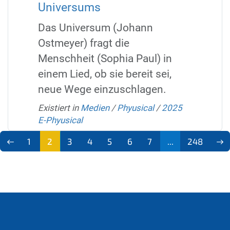
Universums
Das Universum (Johann
Ostmeyer) fragt die
Menschheit (Sophia Paul) in
einem Lied, ob sie bereit sei,
neue Wege einzuschlagen.
Existiert in
Medien
/
Phyusical
/
2025
E-Phyusical
1
2
3
4
5
6
7
...
248
(aktu
ell)