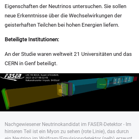
Eigenschaften der Neutrinos untersuchen. Sie sollen
neue Erkenntnisse über die Wechselwirkungen der
geisterhaften Teilchen bei hohen Energien liefern.
Beteiligte Institutionen:
An der Studie waren weltweit 21 Universitäten und das
CERN in Genf beteiligt.
Nachgewiesener Neutrinokandidat im FASER-Detektor - Im
hinteren Teil ist ein Myon zu sehen (rote Linie), das durch
ein Neutrino im Wolfram/Emulsionsdetektor (gelb) erzeugt