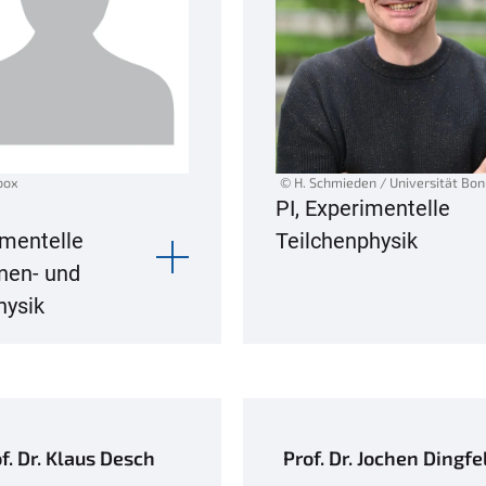
box
© H. Schmieden / Universität Bo
,
PI, Experimentelle
imentelle
Teilchenphysik
nen- und
hysik
f. Dr. Klaus Desch
Prof. Dr. Jochen Dingfe