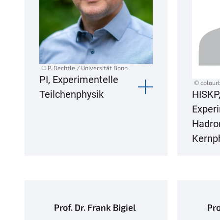
© P. Bechtle / Universität Bonn
PI, Experimentelle
© colour
Teilchenphysik
HISKP
Exper
Hadro
Kernp
Prof. Dr. Frank Bigiel
Pro