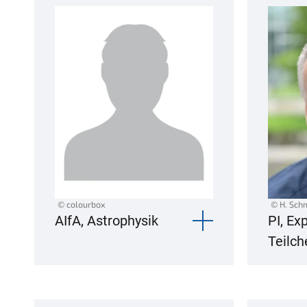
© colourbox
© H. Sch
AIfA, Astrophysik
PI, Ex
Teilch