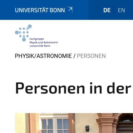
UNIVERSITÄT BONN
DE
EN
Y
PHYSIK/ASTRONOMIE
PERSONEN
o
u
a
Personen in de
r
e
h
e
r
e