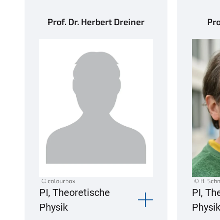
Prof. Dr. Herbert Dreiner
Pro
© colourbox
© H. Sch
PI, Theoretische
PI, Th
Physik
Physi