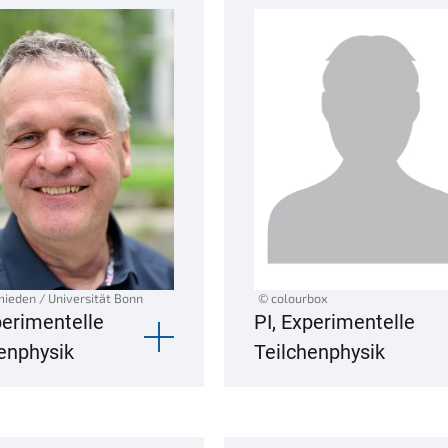
mieden / Universität Bonn
© colourbox
perimentelle
PI, Experimentelle
enphysik
Teilchenphysik