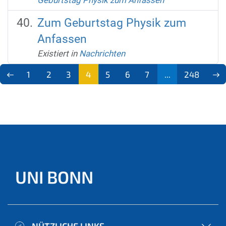
Zum Geburtstag Physik zum
Anfassen
Existiert in
Nachrichten
1
2
3
4
5
6
7
...
248
(aktu
ell)
UNI BONN
NÜTZLICHE LINKS